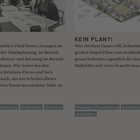
KEIN PLAN?!
urbüro Final bietet Lösungen im
Wer ein Haus bauen will, bekommt
 der Objektplanung, im Bereich
großen Stapel Pläne vom Architek
chutzes und Beratung im Bereich
genau bedeuten eigentlich die ein
 Bauen. Wir waren bei den
Maßstäbe und wozu braucht man 
n Kristiane Floros und Sara
such, um das Arbeiten dieses
iven Teams aus nächster Nähe zu
nanzierung
Architektur
Interview
Planung u. Finanzierung
Bauwisse
Architektur