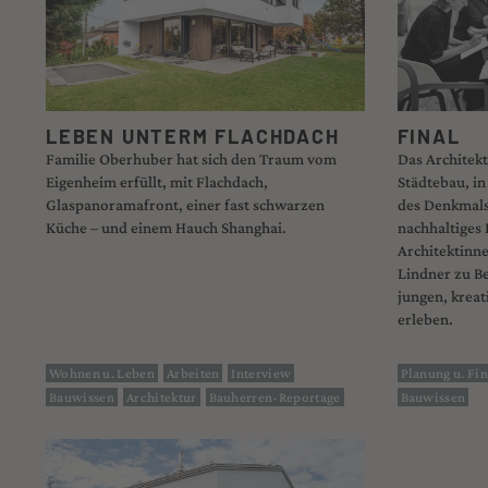
LEBEN UNTERM FLACHDACH
FINAL
Familie Oberhuber hat sich den Traum vom
Das Architekt
Eigenheim erfüllt, mit Flachdach,
Städtebau, in
Glaspanoramafront, einer fast schwarzen
des Denkmals
Küche – und einem Hauch Shanghai.
nachhaltiges
Architektinne
Lindner zu Be
jungen, kreat
erleben.
Wohnen u. Leben
Arbeiten
Interview
Planung u. Fi
Bauwissen
Architektur
Bauherren-Reportage
Bauwissen