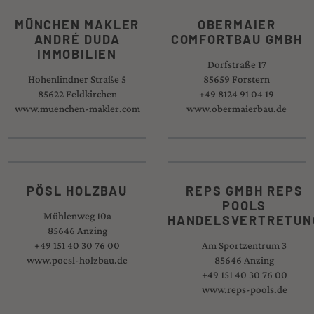
MÜNCHEN MAKLER
OBERMAIER
ANDRÉ DUDA
COMFORTBAU GMBH
IMMOBILIEN
Dorfstraße 17
Hohenlindner Straße 5
85659 Forstern
85622 Feldkirchen
+49 8124 91 04 19
www.muenchen-makler.com
www.obermaierbau.de
PÖSL HOLZBAU
REPS GMBH REPS
POOLS
Mühlenweg 10a
HANDELSVERTRETUN
85646 Anzing
+49 151 40 30 76 00
Am Sportzentrum 3
www.poesl-holzbau.de
85646 Anzing
+49 151 40 30 76 00
www.reps-pools.de