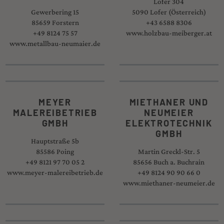
Lofer 304
Gewerbering 15
5090 Lofer (Österreich)
85659 Forstern
+43 6588 8306
+49 8124 75 57
www.holzbau-meiberger.at
www.metallbau-neumaier.de
MEYER
MIETHANER UND
MALEREIBETRIEB
NEUMEIER
GMBH
ELEKTROTECHNIK
GMBH
Hauptstraße 5b
85586 Poing
Martin Greckl-Str. 5
+49 8121 97 70 05 2
85656 Buch a. Buchrain
www.meyer-malereibetrieb.de
+49 8124 90 90 66 0
www.miethaner-neumeier.de