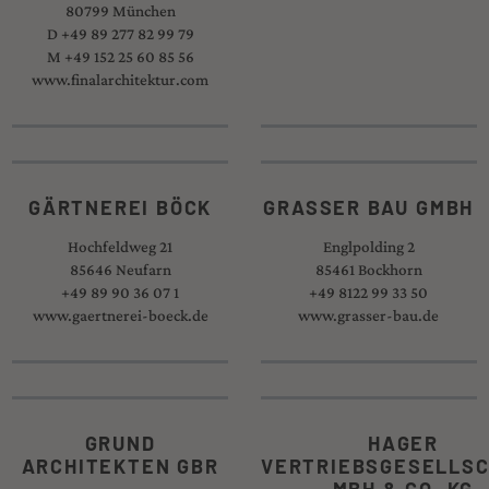
80799 München
D +49 89 277 82 99 79
M +49 152 25 60 85 56
www.finalarchitektur.com
GÄRTNEREI BÖCK
GRASSER BAU GMBH
Hochfeldweg 21
Englpolding 2
85646 Neufarn
85461 Bockhorn
+49 89 90 36 07 1
+49 8122 99 33 50
www.gaertnerei-boeck.de
www.grasser-bau.de
GRUND
HAGER
ARCHITEKTEN GBR
VERTRIEBSGESELLS
MBH & CO. KG