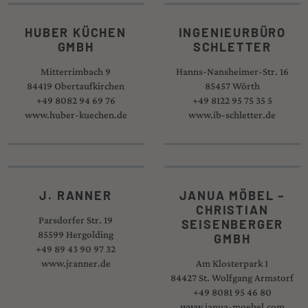
HUBER KÜCHEN
INGENIEURBÜRO
GMBH
SCHLETTER
Mitterrimbach 9
Hanns-Nansheimer-Str. 16
84419 Obertaufkirchen
85457 Wörth
+49 8082 94 69 76
+49 8122 95 75 35 5
www.huber-kuechen.de
www.ib-schletter.de
J. RANNER
JANUA MÖBEL –
CHRISTIAN
Parsdorfer Str. 19
SEISENBERGER
85599 Hergolding
GMBH
+49 89 43 90 97 32
www.jranner.de
Am Klosterpark 1
84427 St. Wolfgang Armstorf
+49 8081 95 46 80
www.janua-moebel.com