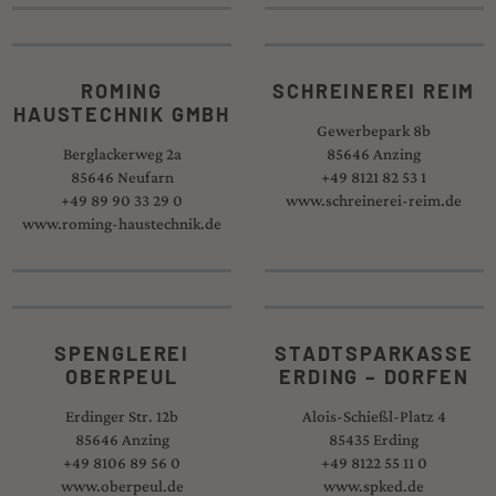
ROMING
SCHREINEREI REIM
HAUSTECHNIK GMBH
Gewerbepark 8b
Berglackerweg 2a
85646 Anzing
85646 Neufarn
+49 8121 82 53 1
+49 89 90 33 29 0
www.schreinerei-reim.de
www.roming-haustechnik.de
SPENGLEREI
STADTSPARKASSE
OBERPEUL
ERDING – DORFEN
Erdinger Str. 12b
Alois-Schießl-Platz 4
85646 Anzing
85435 Erding
+49 8106 89 56 0
+49 8122 55 11 0
www.oberpeul.de
www.spked.de