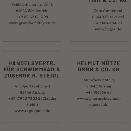
Feldkirchenerstraße 16
85622 Weißenfeld
Zum Gunterstal
+49 89 62 17 12 99
66440 Blieskastel
www.grundarchitekten.de
+49 6842 94 50
www.hager.de
HANDELSVERTR.
HELMUT MÜTZE
FÜR SCHWIMMBAD &
GMBH & CO. KG
ZUBEHÖR R. STEIDL
Münchener Str. 2
Am Sportzentrum 3
85646 Anzing
85646 Anzing
+49 8121 56 69
+49 179 10 73 23 2 (Claudia
www.iq-fernsehtechnik-
Steidl)
muetze.de
www.reps-pools.de