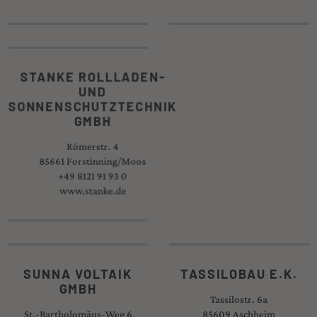
STANKE ROLLLADEN-
STEILER
UND
MALERMEISTERBETR
SONNENSCHUTZTECHNIK
Sempt 1
GMBH
85661 Forstinning
Römerstr. 4
+49 8121 90 82 49
85661 Forstinning/Moos
www.steiler-mmb.de
+49 8121 91 93 0
www.stanke.de
SUNNA VOLTAIK
TASSILOBAU E.K.
GMBH
Tassilostr. 6a
St.-Bartholomäus-Weg 6
85609 Aschheim