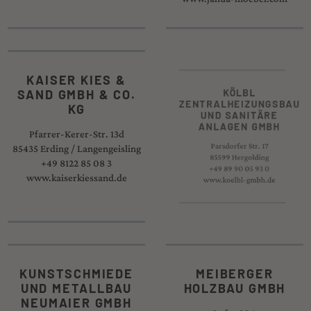
KAISER KIES &
KÖLBL
SAND GMBH & CO.
ZENTRALHEIZUNGSB
KG
UND SANITÄRE
ANLAGEN GMBH
Pfarrer-Kerer-Str. 13d
85435 Erding / Langengeisling
Parsdorfer Str. 17
+49 8122 85 08 3
85599 Hergolding
www.kaiserkiessand.de
+49 89 90 05 93 0
www.koelbl-gmbh.de
KUNSTSCHMIEDE
MEIBERGER
UND METALLBAU
HOLZBAU GMBH
NEUMAIER GMBH