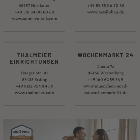
85457 Hörlkofen
+49 89 55 06 40 65
+49 176 84 00 60 60
www.tassilobau.de
www.sunnavoltaik.com
THALMEIER
WOCHENMARKT 24
EINRICHTUNGEN
Thenn 7a
Haager Str. 10
85456 Wartenberg
85435 Erding
+49 160 62 59 56 9
+49 8122 95 98 43 0
www.muenchen-nord-
www.thalmeier.com
ost.wochenmarkt24.de