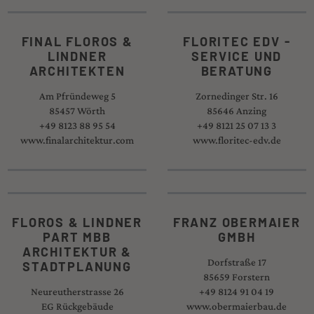
FINAL FLOROS &
FLORITEC EDV -
LINDNER
SERVICE UND
ARCHITEKTEN
BERATUNG
Am Pfründeweg 5
Zornedinger Str. 16
85457 Wörth
85646 Anzing
+49 8123 88 95 54
+49 8121 25 07 13 3
www.finalarchitektur.com
www.floritec-edv.de
FLOROS & LINDNER
FRANZ OBERMAIER
PART MBB
GMBH
ARCHITEKTUR &
Dorfstraße 17
STADTPLANUNG
85659 Forstern
Neureutherstrasse 26
+49 8124 91 04 19
EG Rückgebäude
www.obermaierbau.de