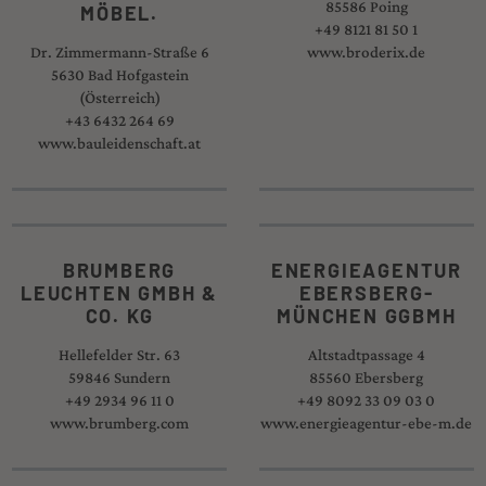
85586 Poing
MÖBEL.
+49 8121 81 50 1
Dr. Zimmermann-Straße 6
www.broderix.de
5630 Bad Hofgastein
(Österreich)
+43 6432 264 69
www.bauleidenschaft.at
BRUMBERG
ENERGIEAGENTUR
LEUCHTEN GMBH &
EBERSBERG-
CO. KG
MÜNCHEN GGBMH
Hellefelder Str. 63
Altstadtpassage 4
59846 Sundern
85560 Ebersberg
+49 2934 96 11 0
+49 8092 33 09 03 0
www.brumberg.com
www.energieagentur-ebe-m.de