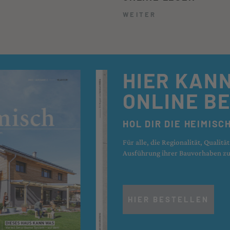
WEITER
HIER KAN
ONLINE B
HOL DIR DIE HEIMISC
Für alle, die Regionalität, Qualit
Ausführung ihrer Bauvorhaben zu
HIER BESTELLEN