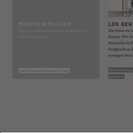
MÜNCHEN MAKLER
LOS GEH
Ihr Immobilienspezialist in München
Ein Haus zu 
und Umgebung!
bauen. Wir ha
Baustelle in 
Erdgeschoss 
wenigen Woch
Renovierung u
www.muenchen-makler.com
Arbeiten