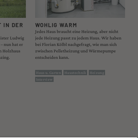
 IN DER
WOHLIG WARM
Jedes Haus braucht eine Heizung, aber nicht
ister Ludwig
jede Heizung passt zu jedem Haus. Wir haben
– nun hat er
bei Florian Kölbl nachgefragt, wie man sich
en Holzhaus
zwischen Pelletheizung und Wärmepumpe
nzing.
entscheiden kann.
Haus u. Garten
Haustechnik
Heizung
Interview