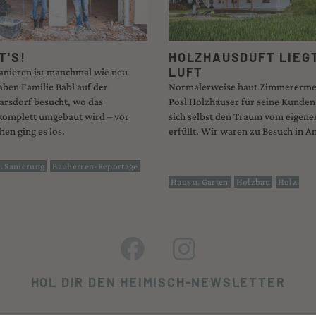
T'S!
HOLZHAUSDUFT LIEGT
LUFT
sanieren ist manchmal wie neu
ben Familie Babl auf der
Normalerweise baut Zimmererme
Parsdorf besucht, wo das
Pösl Holzhäuser für seine Kunden 
komplett umgebaut wird – vor
sich selbst den Traum vom eigen
en ging es los.
erfüllt. Wir waren zu Besuch in A
. Sanierung
Bauherren-Reportage
Haus u. Garten
Holzbau
Holz
HOL DIR DEN HEIMISCH-NEWSLETTER