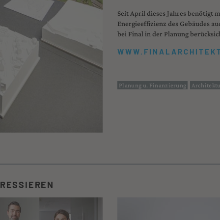
Seit April dieses Jahres benöti
Energieeffizienz des Gebäudes auc
bei Final in der Planung berücksi
WWW.FINALARCHITEK
Planung u. Finanzierung
Architekt
ERESSIEREN