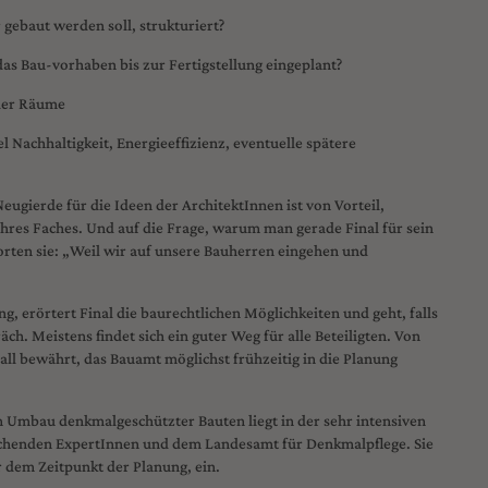
 gebaut werden soll, strukturiert?
das Bau-vorhaben bis zur Fertigstellung eingeplant?
der Räume
l Nachhaltigkeit, Energieeffizienz, eventuelle spätere
eugierde für die Ideen der ArchitektInnen ist von Vorteil,
 ihres Faches. Und auf die Frage, warum man gerade Final für sein
rten sie: „Weil wir auf unsere Bauherren eingehen und
g, erörtert Final die baurechtlichen Möglichkeiten und geht, falls
ch. Meistens findet sich ein guter Weg für alle Beteiligten. Von
 Fall bewährt, das Bauamt möglichst frühzeitig in die Planung
Umbau denkmalgeschützter Bauten liegt in der sehr intensiven
chenden ExpertInnen und dem Landesamt für Denkmalpflege. Sie
r dem Zeitpunkt der Planung, ein.