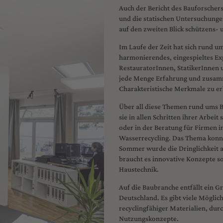
Auch der Bericht des Bauforscher
und die statischen Untersuchungen
auf den zweiten Blick schützens-
Im Laufe der Zeit hat sich rund 
harmonierendes, eingespieltes 
RestauratorInnen, StatikerInnen u
jede Menge Erfahrung und zusamme
Charakteristische Merkmale zu e
Über all diese Themen rund ums Ba
sie in allen Schritten ihrer Arbeit
oder in der Beratung für Firmen i
Wasserrecycling. Das Thema konnte
Sommer wurde die Dringlichkeit a
braucht es innovative Konzepte s
Haustechnik.
Auf die Baubranche entfällt ein 
Deutschland. Es gibt viele Mögli
recyclingfähiger Materialien, dur
Nutzungskonzepte.