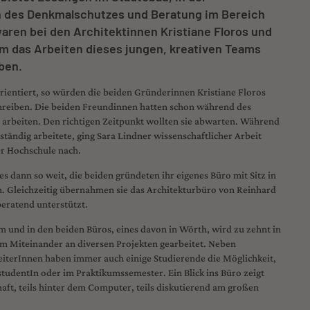
h des Denkmalschutzes und Beratung im Bereich
aren bei den Architektinnen Kristiane Floros und
um das Arbeiten dieses jungen, kreativen Teams
ben.
lorientiert, so würden die beiden Gründerinnen Kristiane Floros
hreiben. Die beiden Freundinnen hatten schon während des
arbeiten. Den richtigen Zeitpunkt wollten sie abwarten. Während
ständig arbeitete, ging Sara Lindner wissenschaftlicher Arbeit
r Hochschule nach.
s dann so weit, die beiden gründeten ihr eigenes Büro mit Sitz in
. Gleichzeitig übernahmen sie das Architekturbüro von Reinhard
beratend unterstützt.
m und in den beiden Büros, eines davon in Wörth, wird zu zehnt in
em Miteinander an diversen Projekten gearbeitet. Neben
eiterInnen haben immer auch einige Studierende die Möglichkeit,
kstudentIn oder im Praktikumssemester. Ein Blick ins Büro zeigt
aft, teils hinter dem Computer, teils diskutierend am großen