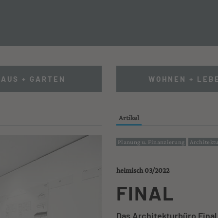
IERUNG + SANIERUNG
HAUS + GARTEN
WOHNEN + LEB
Artikel
Planung u. Finanzierung
Architekt
heimisch 03/2022
FINAL
Das Architekturbüro Final