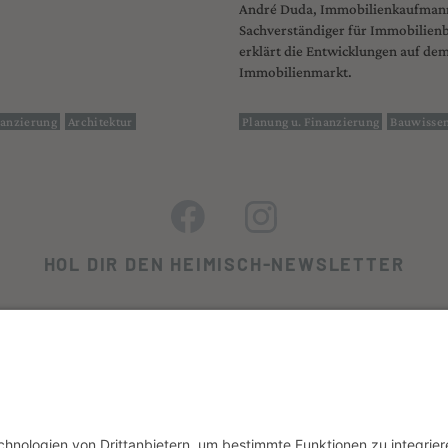
André Duda, Immobilienkaufman
Sachverständiger für Immobilie
erklärt die Entwicklungen auf de
Immobilienmarkt.
nanzierung
Architektur
Planung u. Finanzierung
Bauwisse
HOL DIR DEN HEIMISCH-NEWSLETTER
SERVICE
+ FINANZIERUNG
HEIMISCH BESTELLEN