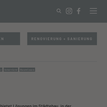
IMPRESSUM
DATENSCHUTZ
EN
RENOVIERUNG + SANIERUNG
ur
Interview
Bauwissen
 bietet Lösungen im Städtebau, in der