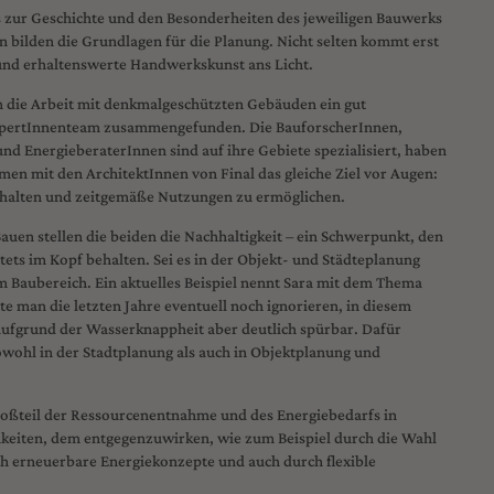
s zur Geschichte und den Besonderheiten des jeweiligen Bauwerks
 bilden die Grundlagen für die Planung. Nicht selten kommt erst
 und erhaltenswerte Handwerkskunst ans Licht.
um die Arbeit mit denkmalgeschützten Gebäuden ein gut
ExpertInnenteam zusammengefunden. Die BauforscherInnen,
nd EnergieberaterInnen sind auf ihre Gebiete spezialisiert, haben
n mit den ArchitektInnen von Final das gleiche Ziel vor Augen:
rhalten und zeitgemäße Nutzungen zu ermöglichen.
uen stellen die beiden die Nachhaltigkeit – ein Schwerpunkt, den
 stets im Kopf behalten. Sei es in der Objekt- und Städteplanung
m Baubereich. Ein aktuelles Beispiel nennt Sara mit dem Thema
 man die letzten Jahre eventuell noch ignorieren, in diesem
ufgrund der Wasserknappheit aber deutlich spürbar. Dafür
owohl in der Stadtplanung als auch in Objektplanung und
Großteil der Ressourcenentnahme und des Energiebedarfs in
chkeiten, dem entgegenzuwirken, wie zum Beispiel durch die Wahl
ch erneuerbare Energiekonzepte und auch durch flexible