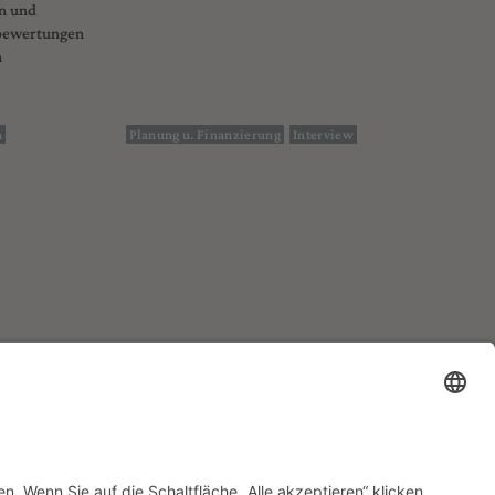
n und
nbewertungen
m
n
Planung u. Finanzierung
Interview
KONTAKT
KONTAKT