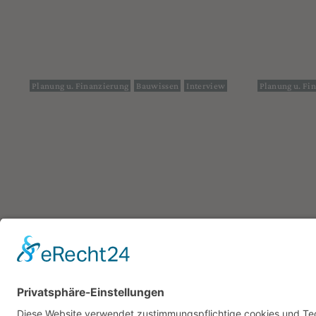
Planung u. Finanzierung
Bauwissen
Interview
Planung u. Fi
DAS MAGAZIN
THEMEN
WAS IST HEIMISCH?
PLANUNG 