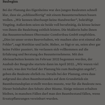
Baubeginn
Bei der Planung des Eigenheims war den jungen Bauleuten schnell
klar, dass sie „schlüsselfertig“ mit einem Bauunternehmen bauen
wollen. „Wir kennen überhaupt keine Handwerker“, bekräftigt
Tingting. Außerdem seien sie beide voll berufstätig, da könne keiner
von ihnen die Bauleitung zeitlich leisten. Die Maklerin habe ihnen
das Bauunternehmen Obermaier Comfortbau GmbH empfohlen.
„Dies ist unser erstes Bauvorhaben, wir machen also erst einmal alle
Fehler“, sagt Matthias und lacht. Bisher, so fügt er an, seien aber gar
keine Fehler passiert. Sie verlassen sich vollkommen auf die
Erfahrung und Beratung des Bauunternehmens. Mit den
Abrissarbeiten konnte im Februar 2022 begonnen werden, der
Aushub der Baugrube startete dann im April 2022. „Wir waren viel
zu naiv, was den Vorlauf der Planung bis zum Baubeginn angeht“,
geben die Bauleute ehrlich zu. Details bei der Planung, etwa dass
aufgrund des alten Baumbestandes auf dem Grundstück ein
Baumbestandsplan erstellt werden musste, war für die Bauleute neu.
Dieser beinhaltet den Schutz alter Bäume. Einige müssen erhalten
bleiben, in manchen Fällen darf man den Baumbestand fällen, wenn
Ersatzpflanzungen vereinbart wurden.