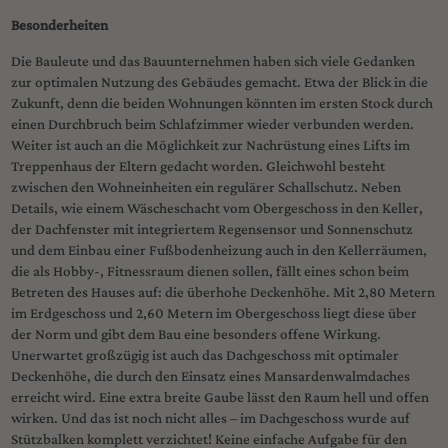
Besonderheiten
Die Bauleute und das Bauunternehmen haben sich viele Gedanken
zur optimalen Nutzung des Gebäudes gemacht. Etwa der Blick in die
Zukunft, denn die beiden Wohnungen könnten im ersten Stock durch
einen Durchbruch beim Schlafzimmer wieder verbunden werden.
Weiter ist auch an die Möglichkeit zur Nachrüstung eines Lifts im
Treppenhaus der Eltern gedacht worden. Gleichwohl besteht
zwischen den Wohneinheiten ein regulärer Schallschutz. Neben
Details, wie einem Wäscheschacht vom Obergeschoss in den Keller,
der Dachfenster mit integriertem Regensensor und Sonnenschutz
und dem Einbau einer Fußbodenheizung auch in den Kellerräumen,
die als Hobby-, Fitnessraum dienen sollen, fällt eines schon beim
Betreten des Hauses auf: die überhohe Deckenhöhe. Mit 2,80 Metern
im Erdgeschoss und 2,60 Metern im Obergeschoss liegt diese über
der Norm und gibt dem Bau eine besonders offene Wirkung.
Unerwartet großzügig ist auch das Dachgeschoss mit optimaler
Deckenhöhe, die durch den Einsatz eines Mansardenwalmdaches
erreicht wird. Eine extra breite Gaube lässt den Raum hell und offen
wirken. Und das ist noch nicht alles – im Dachgeschoss wurde auf
Stützbalken komplett verzichtet! Keine einfache Aufgabe für den