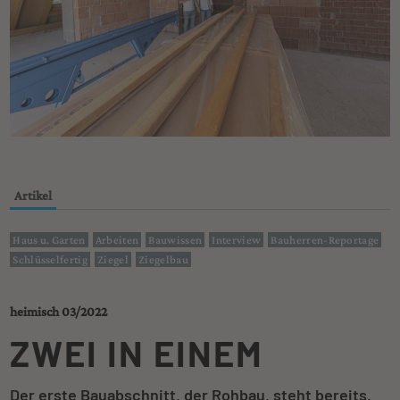
Artikel
Haus u. Garten
Arbeiten
Bauwissen
Interview
Bauherren-Reportage
Schlüsselfertig
Ziegel
Ziegelbau
heimisch 03/2022
ZWEI IN EINEM
Der erste Bauabschnitt, der Rohbau, steht bereits.