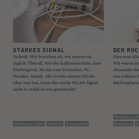
STARKES SIGNAL
DER ROC
Technik. Wir brauchen sie, wir nutzen sie
Eine neue Küc
täglich. Überall. Von der Kaffeemaschine, dem
Wir waren i
Küchengerät, bis hin zum Fernseher, PC,
Alexander Hu
Drucker, Handy. Alle Geräte nutzen WLAN.
uns erklären 
Aber was tun, wenn das starke WLAN-Signal
Küchenplanun
nicht so stabil ist wie gewünscht?
Wohnen u. Le
Wohnen u. Leben
Arbeiten
Haustechnik
Bauwissen
K