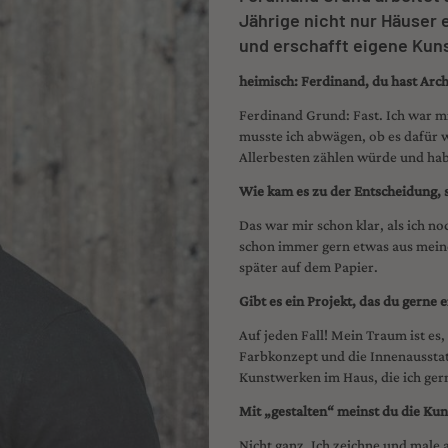
Jährige nicht nur Häuser 
und erschafft eigene Ku
heimisch: Ferdinand, du hast Arc
Ferdinand Grund: Fast. Ich war m
musste ich abwägen, ob es dafür w
Allerbesten zählen würde und ha
Wie kam es zu der Entscheidung, s
Das war mir schon klar, als ich n
schon immer gern etwas aus meiner
später auf dem Papier.
Gibt es ein Projekt, das du gerne
Auf jeden Fall! Mein Traum ist es
Farbkonzept und die Innenausstat
Kunstwerken im Haus, die ich ger
Mit „gestalten“ meinst du die K
Nicht ganz. Ich zeichne und male