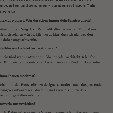
entwerfen und zeichnen – sondern ist auch Maler
nstwerke.
hitektur studiert. War das schon immer dein Berufswunsch?
itten auf dem Weg dazu, Profifußballer zu werden. Doch dann
irklich reichen würde. Mir wurde klar, dass ich nicht zu den
be daher umgeschwenkt.
tattdessen Architektur zu studieren?
och ein Kind war - entweder Fußballer oder Architekt. Ich habe
 Fantasie heraus entstehen lassen, sei es als Kind mit Lego oder
 einmal bauen möchtest?
, nicht nur das Haus selbst zu designen, sondern auch das passende
tung verantworten zu dürfen – und zwar bis hin zu den
ne dafür gestalten möchte.
unstwerke auszuwählen?
 auch. Daher wäre es meine Vision, die eigene Kunst passend zum