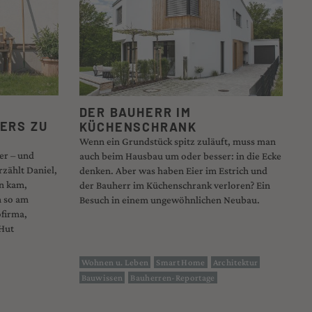
DER BAUHERR IM
ERS ZU
KÜCHENSCHRANK
Wenn ein Grundstück spitz zuläuft, muss man
er – und
auch beim Hausbau um oder besser: in die Ecke
zählt Daniel,
denken. Aber was haben Eier im Estrich und
in kam,
der Bauherr im Küchenschrank verloren? Ein
 so am
Besuch in einem ungewöhnlichen Neubau.
ofirma,
 Hut
Wohnen u. Leben
Smart Home
Architektur
Bauwissen
Bauherren-Reportage