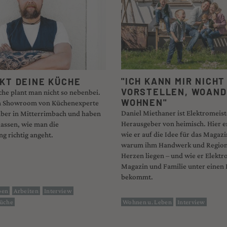
"ICH KANN MIR NICHT
KT DEINE KÜCHE
VORSTELLEN, WOAND
he plant man nicht so nebenbei.
WOHNEN"
m Showroom von Küchenexperte
Daniel Miethaner ist Elektromeist
ber in Mitterrimbach und haben
Herausgeber von heimisch. Hier er
lassen, wie man die
wie er auf die Idee für das Magaz
g richtig angeht.
warum ihm Handwerk und Region
Herzen liegen – und wie er Elektr
Magazin und Familie unter einen
bekommt.
ben
Arbeiten
Interview
üche
Wohnen u. Leben
Interview