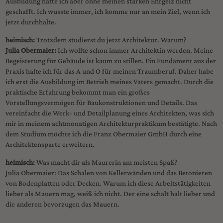
Ausbildung hätte ich aber ohne meinen starken Ehrgeiz nicht
geschafft. Ich wusste immer, ich komme nur an mein Ziel, wenn ich
jetzt durchhalte.
heimisch:
Trotzdem studierst du jetzt Architektur. Warum?
Julia Obermaier:
Ich wollte schon immer Architektin werden. Meine
Begeisterung für Gebäude ist kaum zu stillen. Ein Fundament aus der
Praxis halte ich für das A und O für meinen Traumberuf. Daher habe
ich erst die Ausbildung im Betrieb meines Vaters gemacht. Durch die
praktische Erfahrung bekommt man ein großes
Vorstellungsvermögen für Baukonstruktionen und Details. Das
vereinfacht die Werk- und Detailplanung eines Architekten, was sich
mir in meinem achtmonatigen Architekturpraktikum bestätigte. Nach
dem Studium möchte ich die Franz Obermaier GmbH durch eine
Architektensparte erweitern.
heimisch:
Was macht dir als Maurerin am meisten Spaß?
Julia Obermaier: Das Schalen von Kellerwänden und das Betonieren
von Bodenplatten oder Decken. Warum ich diese Arbeitstätigkeiten
lieber als Mauern mag, weiß ich nicht. Der eine schalt halt lieber und
die anderen bevorzugen das Mauern.