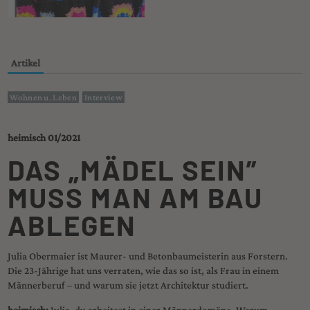
Artikel
Wohnen u. Leben
Interview
heimisch 01/2021
DAS „MÄDEL SEIN”
MUSS MAN AM BAU
ABLEGEN
Julia Obermaier ist Maurer- und Betonbaumeisterin aus Forstern.
Die 23-Jährige hat uns verraten, wie das so ist, als Frau in einem
Männerberuf – und warum sie jetzt Architektur studiert.
heimisch:
Julia, du arbeitest in einer Männerdomäne. Warum,