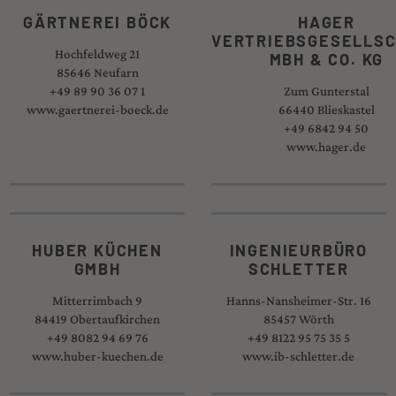
GÄRTNEREI BÖCK
HAGER
VERTRIEBSGESELLS
Hochfeldweg 21
MBH & CO. KG
85646 Neufarn
+49 89 90 36 07 1
Zum Gunterstal
www.gaertnerei-boeck.de
66440 Blieskastel
+49 6842 94 50
www.hager.de
HUBER KÜCHEN
INGENIEURBÜRO
GMBH
SCHLETTER
Mitterrimbach 9
Hanns-Nansheimer-Str. 16
84419 Obertaufkirchen
85457 Wörth
+49 8082 94 69 76
+49 8122 95 75 35 5
www.huber-kuechen.de
www.ib-schletter.de