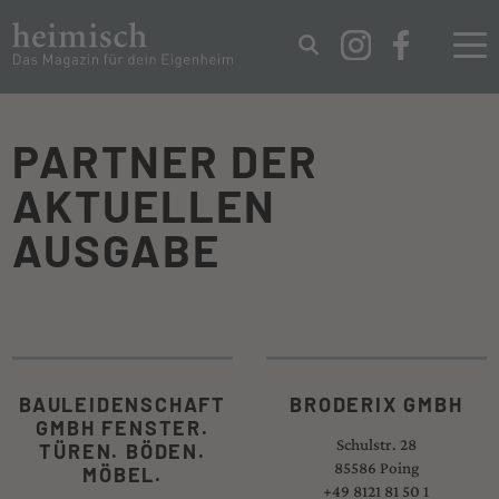
IMPRESSUM
DATENSCHUTZ
PARTNER DER
AKTUELLEN
AUSGABE
BAULEIDENSCHAFT
BRODERIX GMBH
GMBH FENSTER.
Schulstr. 28
TÜREN. BÖDEN.
85586 Poing
MÖBEL.
+49 8121 81 50 1