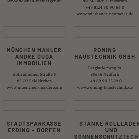
www.holzbau-meiberger.at
85656 Buch a. Buchrain
+49 8124 90 90 66 0
www.miethaner-neumeier.de
MÜNCHEN MAKLER
ROMING
ANDRÉ DUDA
HAUSTECHNIK GMBH
IMMOBILIEN
Berglackerweg 2a
Hohenlindner Straße 5
85646 Neufarn
85622 Feldkirchen
+49 89 90 33 29 0
www.muenchen-makler.com
www.roming-haustechnik.de
STADTSPARKASSE
STANKE ROLLLADE
ERDING – DORFEN
UND
SONNENSCHUTZTECH