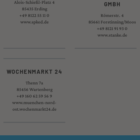
Alois-Schießl-Platz 4
GMBH
85435 Erding
+49 8122 55 11 0
Römerstr. 4
www.spked.de
85661 Forstinning/Moos
+49 8121 91 93 0
www.stanke.de
WOCHENMARKT 24
Thenn 7a
85456 Wartenberg
+49 160 62 59 56 9
www.muenchen-nord-
ost.wochenmarkt24.de